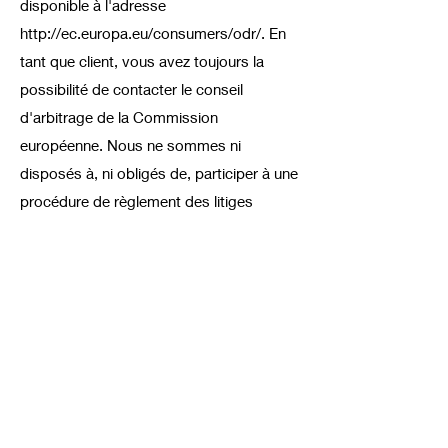
disponible à l'adresse
http://ec.europa.eu/consumers/odr/.
En
tant que client, vous avez toujours la
possibilité de contacter le conseil
d'arbitrage de la Commission
européenne. Nous ne sommes ni
disposés à, ni obligés de, participer à une
procédure de règlement des litiges
devant un conseil d'arbitrage de la
consommation.
E-mail :
Tél. :
Fax :
Adresse :